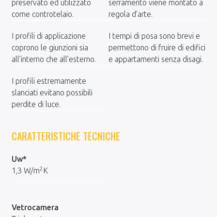
preservato ed utilizzato
serramento viene montato a
come controtelaio.
regola d’arte.
I profili di applicazione
I tempi di posa sono brevi e
coprono le giunzioni sia
permettono di fruire di edifici
all’interno che all’esterno.
e appartamenti senza disagi.
I profili estremamente
slanciati evitano possibili
perdite di luce.
CARATTERISTICHE TECNICHE
Uw*
2
1,3 W/m
K
Vetrocamera